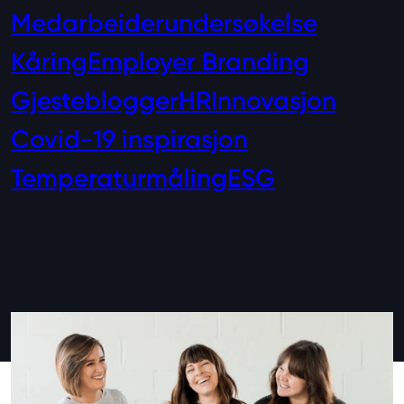
Medarbeiderundersøkelse
Kåring
Employer Branding
Gjesteblogger
HR
Innovasjon
Covid-19 inspirasjon
Temperaturmåling
ESG
Posts by Jannik Krohn Falck