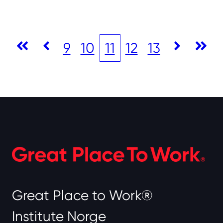
9
10
11
12
13
Great Place to Work®
Institute Norge