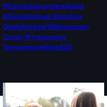
Medarbeiderundersøkelse
Kåring
Employer Branding
Gjesteblogger
HR
Innovasjon
Covid-19 inspirasjon
Temperaturmåling
ESG
Posts by Jannik Krohn Falck