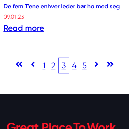
De fem T'ene enhver leder bør ha med seg
09.01.23
Read more
1
2
3
4
5