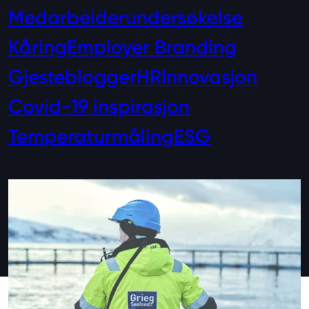
Medarbeiderundersøkelse
Kåring
Employer Branding
Gjesteblogger
HR
Innovasjon
Covid-19 inspirasjon
Temperaturmåling
ESG