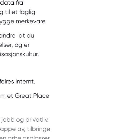
 data fra
 til et faglig
 bygge merkevare.
g andre at du
lser, og er
isasjonskultur.
ires internt.
som et Great Place
jobb og privatliv.
lappe av, tilbringe
oen arbeidsplasser