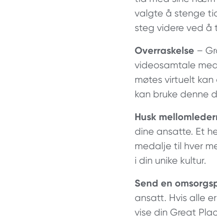
valgte å stenge ti
steg videre ved å 
Overraskelse
– Gr
videosamtale med a
møtes virtuelt ka
kan bruke denne 
Husk mellomlede
dine ansatte. Et h
medalje til hver m
i din unike kultur.
Send en omsorgs
ansatt. Hvis alle e
vise din Great Pla