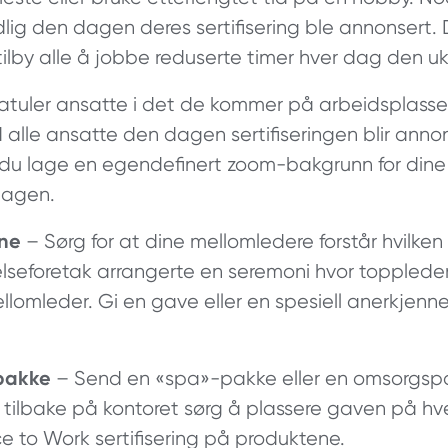
dlig den dagen deres sertifisering ble annonsert.
tilby alle å jobbe reduserte timer hver dag den u
atuler ansatte i det de kommer på arbeidsplassen
lle ansatte den dagen sertifiseringen blir annon
n du lage en egendefinert zoom-bakgrunn for dine
dagen.
rne
– Sørg for at dine mellomledere forstår hvilken f
elseforetak arrangerte en seremoni hvor topplede
ellomleder. Gi en gave eller en spesiell anerkjenn
pakke
– Send en «spa»-pakke eller en omsorgspa
r tilbake på kontoret sørg å plassere gaven på hve
ce to Work sertifisering på produktene.