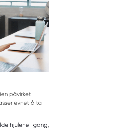
ien påvirket
asser evnet å ta
lde hjulene i gang,