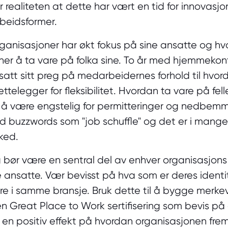
r realiteten at dette har vært en tid for innovasjo
arbeidsformer.
rganisasjoner har økt fokus på sine ansatte og h
er å ta vare på folka sine. To år med hjemmekon
satt sitt preg på medarbeidernes forhold til hvor
ettelegger for fleksibilitet. Hvordan ta vare på fel
a å være engstelig for permitteringer og nedbemm
ed
buzzwords som "job schuffle" og det er i mange 
rked.
bør være en sentral del av enhver organisasjons
lle ansatte. Vær bevisst på hva som er deres ident
dre i samme bransje. Bruk dette til å bygge merke
en Great Place to Work sertifisering som bevis p
a en positiv effekt på hvordan organisasjonen fre