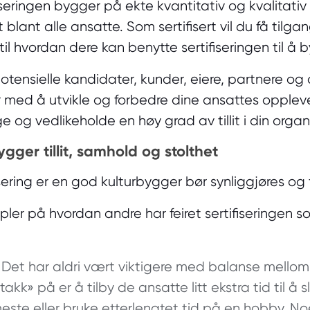
fiseringen bygger på ekte kvantitativ og kvalitativ
blant alle ansatte. Som sertifisert vil du få tilgang
til hvordan dere kan benytte sertifiseringen til å
 potensielle kandidater, kunder, eiere, partnere o
r med å utvikle og forbedre dine ansattes oppleve
gge og vedlikeholde en høy grad av tillit i din organ
bygger tillit, samhold og stolthet
ering er en god kulturbygger bør synliggjøres og fe
ler på hvordan andre har feiret sertifiseringen 
Det har aldri vært viktigere med balanse mellom 
akk» på er å tilby de ansatte litt ekstra tid til å s
ste eller bruke etterlengtet tid på en hobby. N