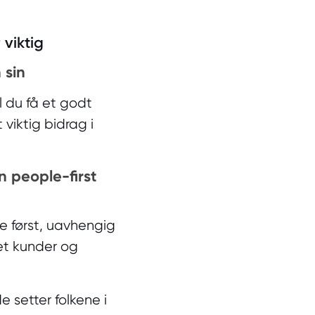
 viktig
 sin
l du få et godt
viktig bidrag i
n people-first
e først, uavhengig
et kunder og
e setter folkene i