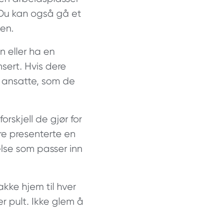
 Du kan også gå et
ken.
 eller ha en
sert. Hvis dere
 ansatte, som de
orskjell de gjør for
re presenterte en
else som passer inn
kke hjem til hver
r pult. Ikke glem å