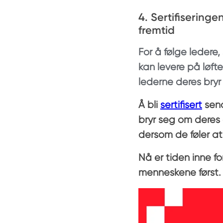
4. Sertifisering
fremtid
For å følge ledere,
kan levere på løft
lederne deres bry
Å bli
sertifisert
send
bryr seg om deres 
dersom de føler at
Nå er tiden inne f
menneskene først.