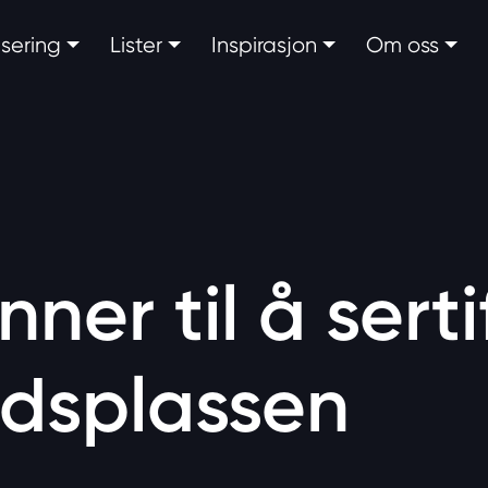
fisering
Lister
Inspirasjon
Om oss
nner til å serti
idsplassen