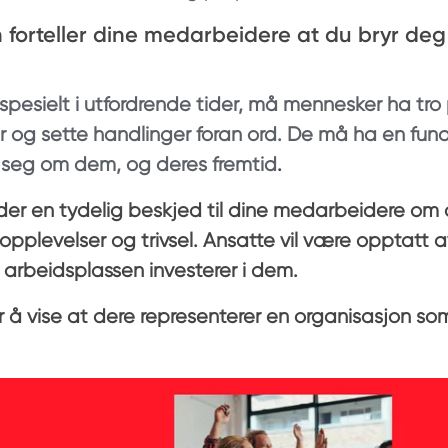
en forteller dine medarbeidere at du bryr d
 spesielt i utfordrende tider, må mennesker ha tro
er og sette handlinger foran ord. De må ha en fu
r seg om dem, og deres fremtid
.
er en tydelig beskjed til dine medarbeidere om 
opplevelser og trivsel. Ansatte vil være opptatt a
 arbeidsplassen investerer i dem.
or å vise at dere representerer en organisasjon so