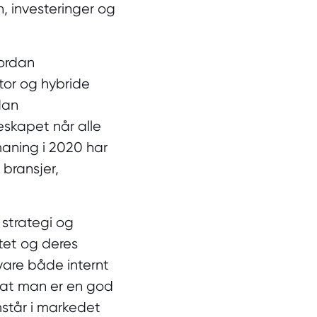
n, investeringer og
vordan
tor og hybride
dan
leskapet når alle
aning i 2020 har
bransjer,
 strategi og
itet og deres
vare både internt
å at man er en god
mstår i markedet