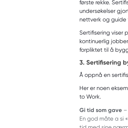
første rekke. Serti
undersøkelser gjort 
nettverk og guide 
Sertifisering viser
kontinuerlig jobbe
forpliktet til å by
3. Sertifisering 
Å oppnå en sertifis
Her er noen eksemp
to Work.
Gi tid som gave
– 
En god måte a si «t
tid med sine nærme