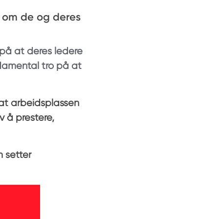
eg om de og deres
 på at deres ledere
ndamental tro på at
at arbeidsplassen
v å prestere,
m setter