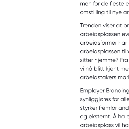
men for de fleste e
omstilling til nye 
Trenden viser at o
arbeidsplassen evn
arbeidsformer har 
arbeidsplassen tilr
sitter hjemme? Fr
vi nå blitt kjent m
arbeidstakers ma
Employer Branding 
synliggjøres for a
styrker fremfor an
og eksternt. Å ha 
arbeidsplass vil h