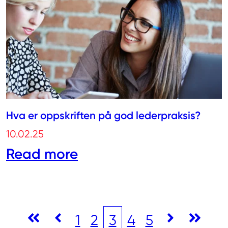
Hva er oppskriften på god lederpraksis?
10.02.25
Read more
1
2
3
4
5