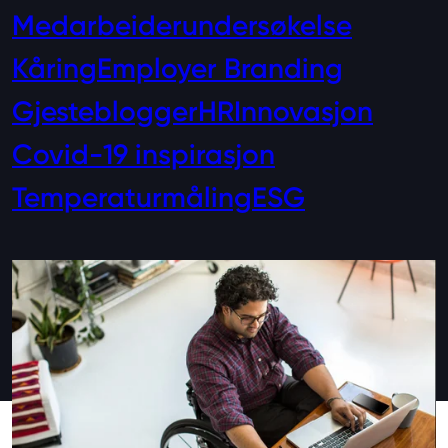
Medarbeiderundersøkelse
Kåring
Employer Branding
Gjesteblogger
HR
Innovasjon
Covid-19 inspirasjon
Temperaturmåling
ESG