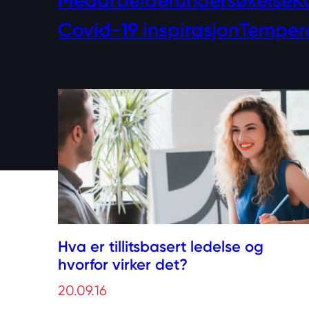
Medarbeiderundersøkelse
K
Covid-19 inspirasjon
Temper
Hva er tillitsbasert ledelse og
hvorfor virker det?
20.09.16