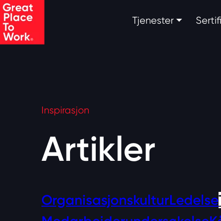
Skip to main content
Tjenester
Serti
Inspirasjon
Artikler
Organisasjonskultur
Ledelse