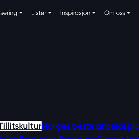
fisering
Lister
Inspirasjon
Om oss
Tillitskultur
Norges beste arbeidspl