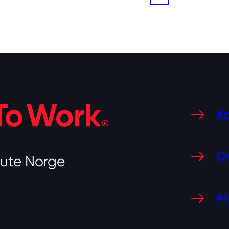
Ko
O
tute Norge
Me