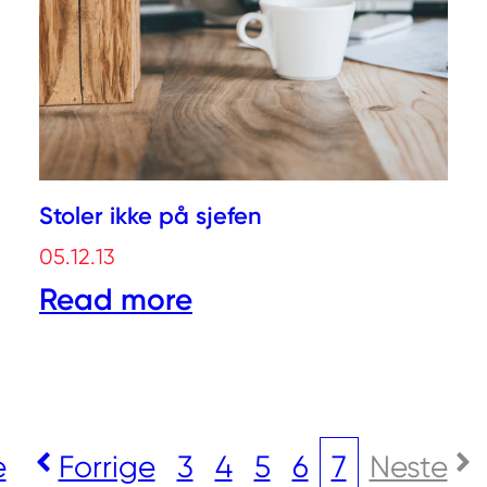
Stoler ikke på sjefen
05.12.13
Read more
e
Forrige
3
4
5
6
7
Neste