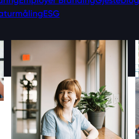
åring
Employer Branding
Gjesteblo
aturmåling
ESG