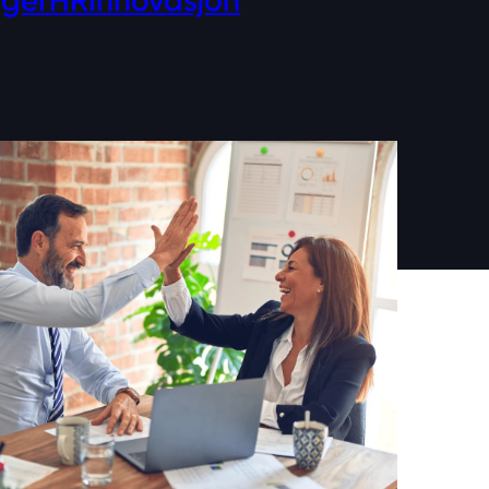
gger
HR
Innovasjon