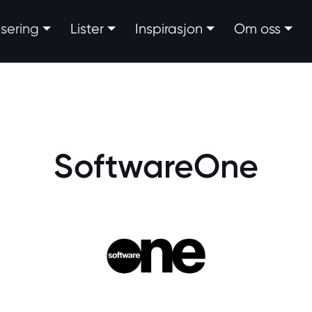
fisering
Lister
Inspirasjon
Om oss
SoftwareOne