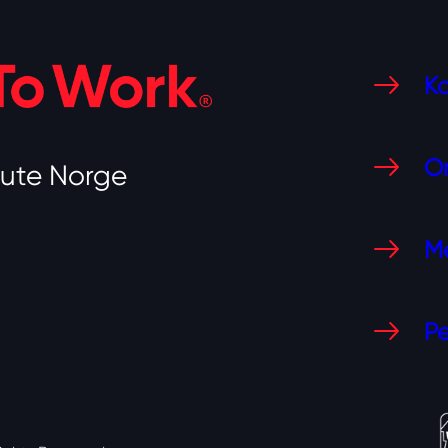
Ko
O
tute Norge
Me
Pe