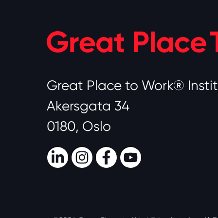
Great Place to Work® Insti
Akersgata 34
0180, Oslo
LinkedIn
Instagram
Facebook
Youtube