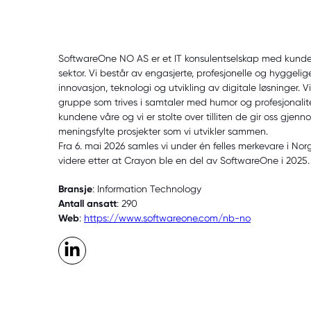
SoftwareOne NO AS er et IT konsulentselskap med kunder 
sektor. Vi består av engasjerte, profesjonelle og hyggeli
innovasjon, teknologi og utvikling av digitale løsninger. Vi
gruppe som trives i samtaler med humor og profesjonalitet
kundene våre og vi er stolte over tilliten de gir oss gjen
meningsfylte prosjekter som vi utvikler sammen.
Fra 6. mai 2026 samles vi under én felles merkevare i Norg
videre etter at Crayon ble en del av SoftwareOne i 2025.
Bransje
: Information Technology
Antall ansatt
: 290
Web
:
https://www.softwareone.com/nb-no
LinkedIn