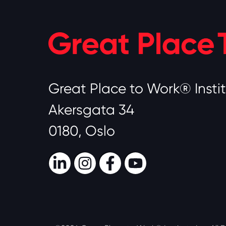
Great Place to Work® Insti
Akersgata 34
0180, Oslo
LinkedIn
Instagram
Facebook
Youtube