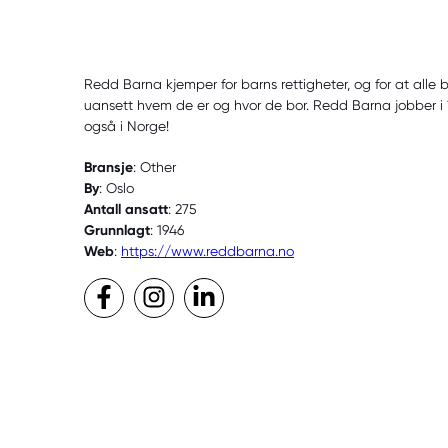
Redd Barna kjemper for barns rettigheter, og for at alle ba
uansett hvem de er og hvor de bor. Redd Barna jobber i 
også i Norge!
Bransje
: Other
By
: Oslo
Antall ansatt
: 275
Grunnlagt
: 1946
Web
:
https://www.reddbarna.no
Facebook
Instagram
LinkedIn