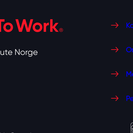
Ko
O
tute Norge
Me
Pe