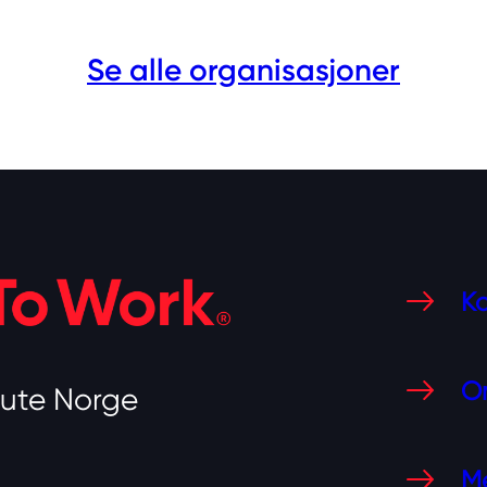
Se alle organisasjoner
Ko
O
tute Norge
Me