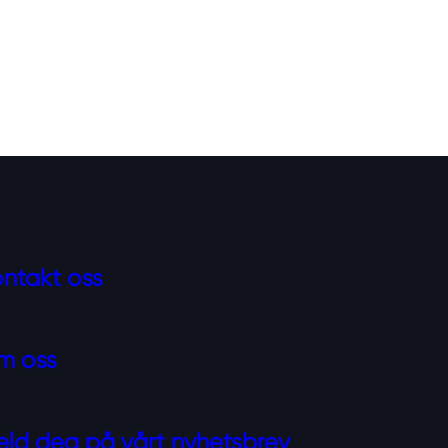
ntakt oss
m oss
ld deg på vårt nyhetsbrev