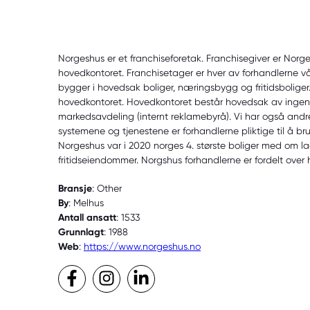
Norgeshus er et franchiseforetak. Franchisegiver er Norg
hovedkontoret. Franchisetager er hver av forhandlerne vå
bygger i hovedsak boliger, næringsbygg og fritidsboliger.
hovedkontoret. Hovedkontoret består hovedsak av ingeniøre
markedsavdeling (internt reklamebyrå). Vi har også andre
systemene og tjenestene er forhandlerne pliktige til å bruke
Norgeshus var i 2020 norges 4. største boliger med om l
fritidseiendommer. Norgshus forhandlerne er fordelt over 
Bransje
: Other
By
: Melhus
Antall ansatt
: 1533
Grunnlagt
: 1988
Web
:
https://www.norgeshus.no
Facebook
Instagram
LinkedIn