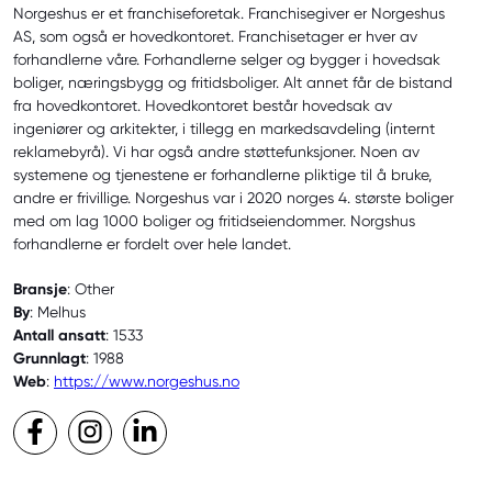
Norgeshus er et franchiseforetak. Franchisegiver er Norgeshus
AS, som også er hovedkontoret. Franchisetager er hver av
forhandlerne våre. Forhandlerne selger og bygger i hovedsak
boliger, næringsbygg og fritidsboliger. Alt annet får de bistand
fra hovedkontoret. Hovedkontoret består hovedsak av
ingeniører og arkitekter, i tillegg en markedsavdeling (internt
reklamebyrå). Vi har også andre støttefunksjoner. Noen av
systemene og tjenestene er forhandlerne pliktige til å bruke,
andre er frivillige. Norgeshus var i 2020 norges 4. største boliger
med om lag 1000 boliger og fritidseiendommer. Norgshus
forhandlerne er fordelt over hele landet.
Bransje
: Other
By
: Melhus
Antall ansatt
: 1533
Grunnlagt
: 1988
Web
:
https://www.norgeshus.no
Facebook
Instagram
LinkedIn