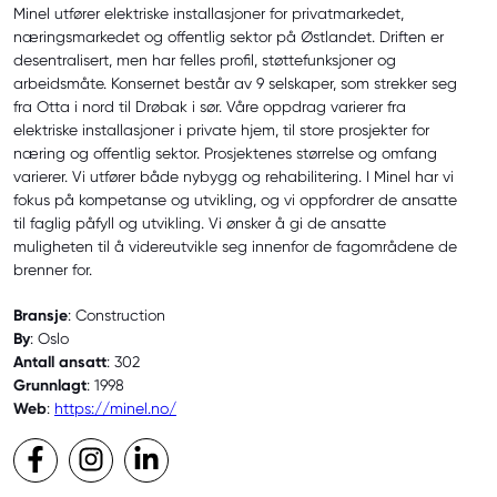
Minel utfører elektriske installasjoner for privatmarkedet,
næringsmarkedet og offentlig sektor på Østlandet. Driften er
desentralisert, men har felles profil, støttefunksjoner og
arbeidsmåte. Konsernet består av 9 selskaper, som strekker seg
fra Otta i nord til Drøbak i sør. Våre oppdrag varierer fra
elektriske installasjoner i private hjem, til store prosjekter for
næring og offentlig sektor. Prosjektenes størrelse og omfang
varierer. Vi utfører både nybygg og rehabilitering. I Minel har vi
fokus på kompetanse og utvikling, og vi oppfordrer de ansatte
til faglig påfyll og utvikling. Vi ønsker å gi de ansatte
muligheten til å videreutvikle seg innenfor de fagområdene de
brenner for.
Bransje
: Construction
By
: Oslo
Antall ansatt
: 302
Grunnlagt
: 1998
Web
:
https://minel.no/
Facebook
Instagram
LinkedIn