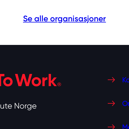
Se alle organisasjoner
Ko
O
tute Norge
Me