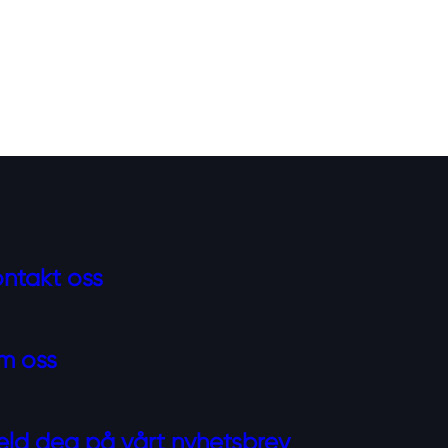
ntakt oss
m oss
ld deg på vårt nyhetsbrev