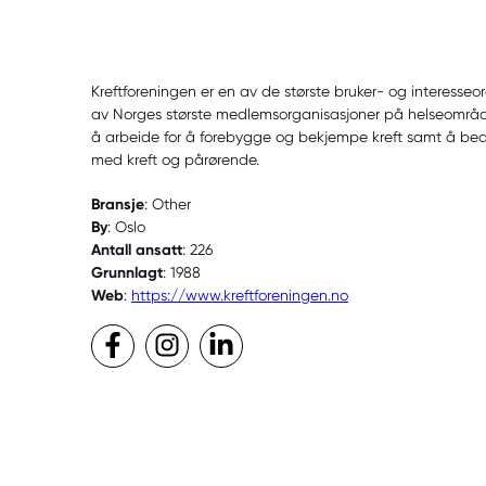
Kreftforeningen er en av de største bruker- og interesseo
av Norges største medlemsorganisasjoner på helseområde
å arbeide for å forebygge og bekjempe kreft samt å bedr
med kreft og pårørende.
Bransje
: Other
By
: Oslo
Antall ansatt
: 226
Grunnlagt
: 1988
Web
:
https://www.kreftforeningen.no
Facebook
Instagram
LinkedIn