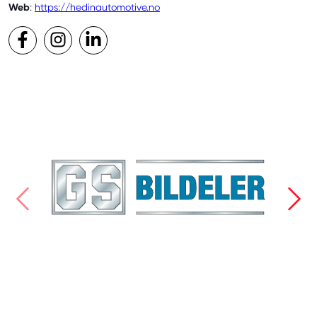
Web
:
https://hedinautomotive.no
Facebook
Instagram
LinkedIn