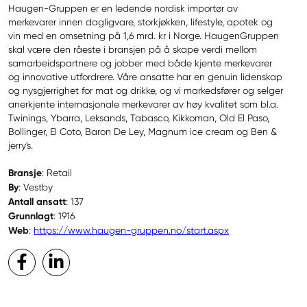
Haugen-Gruppen er en ledende nordisk importør av
merkevarer innen dagligvare, storkjøkken, lifestyle, apotek og
vin med en omsetning på 1,6 mrd. kr i Norge. HaugenGruppen
skal være den råeste i bransjen på å skape verdi mellom
samarbeidspartnere og jobber med både kjente merkevarer
og innovative utfordrere. Våre ansatte har en genuin lidenskap
og nysgjerrighet for mat og drikke, og vi markedsfører og selger
anerkjente internasjonale merkevarer av høy kvalitet som bl.a.
Twinings, Ybarra, Leksands, Tabasco, Kikkoman, Old El Paso,
Bollinger, El Coto, Baron De Ley, Magnum ice cream og Ben &
jerry's.
Bransje
: Retail
By
: Vestby
Antall ansatt
: 137
Grunnlagt
: 1916
Web
:
https://www.haugen-gruppen.no/start.aspx
Facebook
LinkedIn