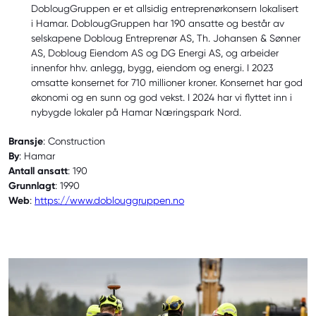
DoblougGruppen er et allsidig entreprenørkonsern lokalisert
i Hamar. DoblougGruppen har 190 ansatte og består av
selskapene Dobloug Entreprenør AS, Th. Johansen & Sønner
AS, Dobloug Eiendom AS og DG Energi AS, og arbeider
innenfor hhv. anlegg, bygg, eiendom og energi. I 2023
omsatte konsernet for 710 millioner kroner. Konsernet har god
økonomi og en sunn og god vekst. I 2024 har vi flyttet inn i
nybygde lokaler på Hamar Næringspark Nord.
Bransje
: Construction
By
: Hamar
Antall ansatt
: 190
Grunnlagt
: 1990
Web
:
https://www.doblouggruppen.no