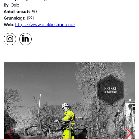
By
: Oslo
Antall ansatt
: 90
Grunnlagt
: 1991
Web
:
https://www.brekkestrand.no/
Instagram
LinkedIn