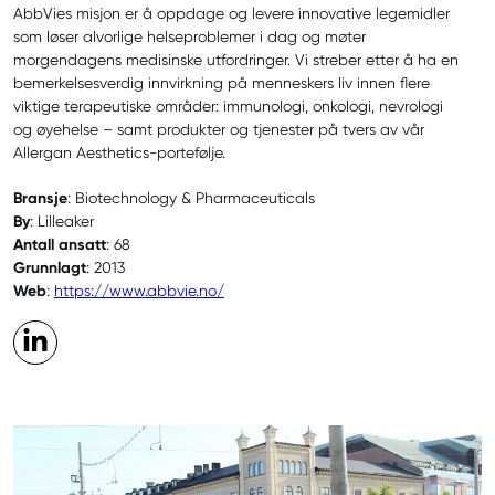
AbbVies misjon er å oppdage og levere innovative legemidler
som løser alvorlige helseproblemer i dag og møter
morgendagens medisinske utfordringer. Vi streber etter å ha en
bemerkelsesverdig innvirkning på menneskers liv innen flere
viktige terapeutiske områder: immunologi, onkologi, nevrologi
og øyehelse – samt produkter og tjenester på tvers av vår
Allergan Aesthetics-portefølje.
Bransje
: Biotechnology & Pharmaceuticals
By
: Lilleaker
Antall ansatt
: 68
Grunnlagt
: 2013
Web
:
https://www.abbvie.no/
LinkedIn