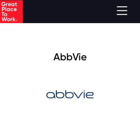
.
Skip to main content
AbbVie