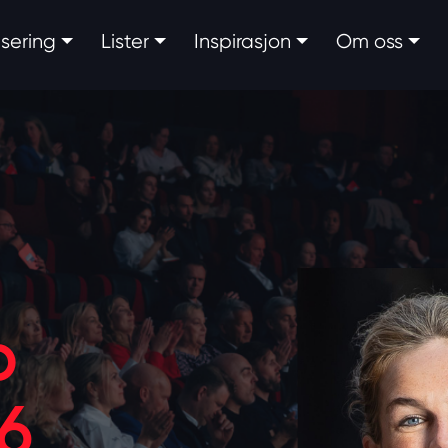
fisering
Lister
Inspirasjon
Om oss
p
6