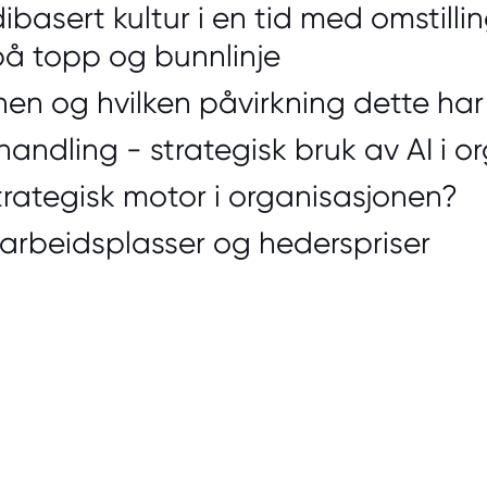
dibasert kultur i en tid med omstilli
på topp og bunnlinje
nen og hvilken påvirkning dette har
 handling - strategisk bruk av AI i 
rategisk motor i organisasjonen?
arbeidsplasser og hederspriser