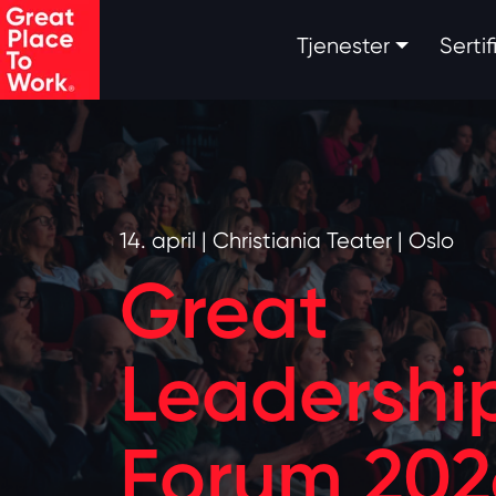
Skip to main content
Tjenester
Serti
14. april | Christiania Teater | Oslo
Great
Leadershi
Forum 202