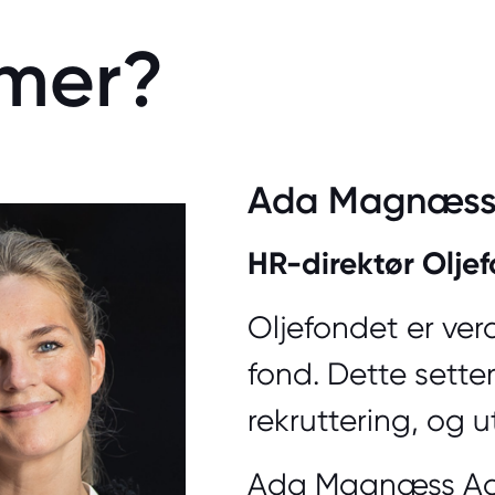
mer?
Ada Magnæss
HR-direktør Olje
Oljefondet er verd
fond. Dette setter
rekruttering, og u
Ada Magnæss Aas