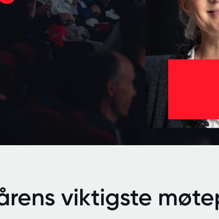
årens viktigste møtep