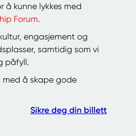
or å kunne lykkes med
hip Forum
.
kultur, engasjement og
idsplasser, samtidig som vi
 påfyll.
et med å skape gode
Sikre deg din billett