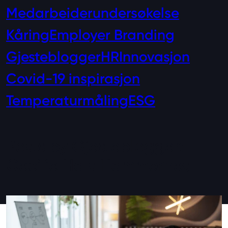
Medarbeiderundersøkelse
Kåring
Employer Branding
Gjesteblogger
HR
Innovasjon
Covid-19 inspirasjon
Temperaturmåling
ESG
Posts by Gjesteblogger:
Cecilie Hals Hammernes