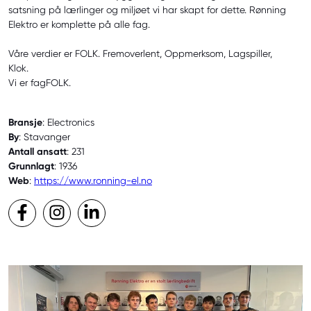
satsning på lærlinger og miljøet vi har skapt for dette. Rønning
Elektro er komplette på alle fag.
Våre verdier er FOLK. Fremoverlent, Oppmerksom, Lagspiller,
Klok.
Vi er fagFOLK.
Bransje
: Electronics
By
: Stavanger
Antall ansatt
: 231
Grunnlagt
: 1936
Web
:
https://www.ronning-el.no
Facebook
Instagram
LinkedIn