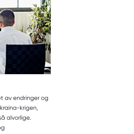
et av endringer og
Ukraina-krigen,
å alvorlige.
og