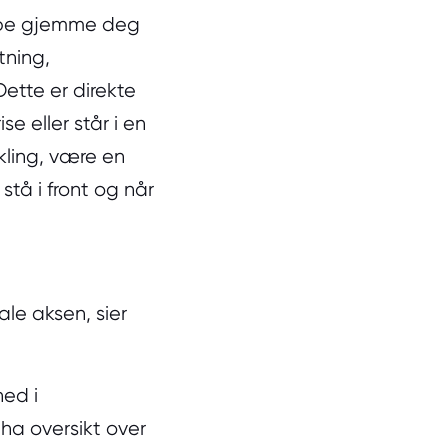
uppe gjemme deg
tning,
ette er direkte
se eller står i en
kling, være en
stå i front og når
ale aksen, sier
ned i
 ha oversikt over