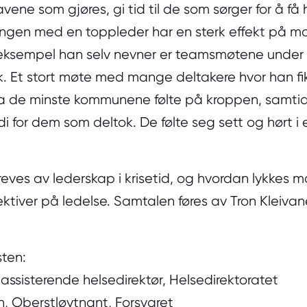
ene som gjøres, gi tid til de som sørger for å få h
angen med en toppleder har en sterk effekt på m
eksempel han selv nevner er teamsmøtene under c
 Et stort møte med mange deltakere hvor han fik
a de minste kommunene følte på kroppen, samti
di for dem som deltok. De følte seg sett og hørt i
ves av lederskap i krisetid, og hvordan lykkes ma
ektiver på ledelse. Samtalen føres av Tron Kleivan
sten:
assisterende helsedirektør, Helsedirektoratet
, Oberstløytnant, Forsvaret