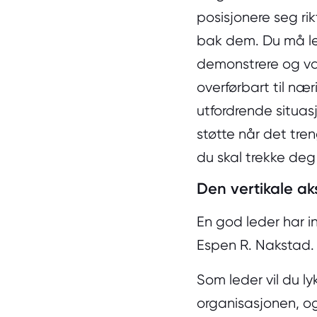
posisjonere seg r
bak dem. Du må lede
demonstrere og væ
overførbart til nær
utfordrende situas
støtte når det tren
du skal trekke deg 
Den vertikale a
En god leder har in
Espen R. Nakstad.
Som leder vil du ly
organisasjonen, og