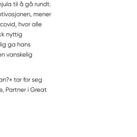
jula til å gå rundt.
otivasjonen, mener
ovid, hvor alle
k nyttig
dig ga hans
 en vanskelig
n?» tar for seg
e, Partner i Great