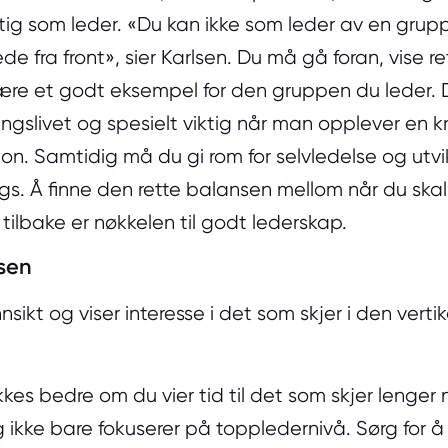
iktig som leder. «Du kan ikke som leder av en gr
 fra front», sier Karlsen. Du må gå foran, vise re
re et godt eksempel for den gruppen du leder. D
ingslivet og spesielt viktig når man opplever en kri
jon. Samtidig må du gi rom for selvledelse og utvi
gs. Å finne den rette balansen mellom når du skal 
tilbake er nøkkelen til godt lederskap.
ksen
nsikt og viser interesse i det som skjer i den vertik
kkes bedre om du vier tid til det som skjer lenger 
 ikke bare fokuserer på toppledernivå. Sørg for å