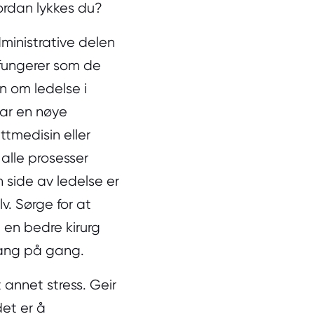
vordan lykkes du?
dministrative delen
 fungerer som de
n om ledelse i
har en nøye
ttmedisin eller
alle prosesser
n side av ledelse er
v. Sørge for at
ke en bedre kirurg
ang på gang.
annet stress. Geir
det er å