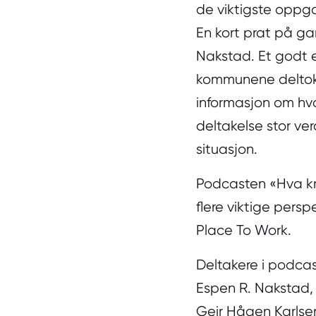
de viktigste oppgav
En kort prat på g
Nakstad. Et godt 
kommunene deltok.
informasjon om hv
deltakelse stor ver
situasjon.
Podcasten «Hva kre
flere viktige persp
Place To Work.
Deltakere i podca
Espen R. Nakstad, 
Geir Hågen Karlsen