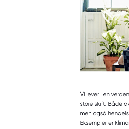
V
i lever i en verd
store skift. Både 
men også hendelser
Eksempler er klimak