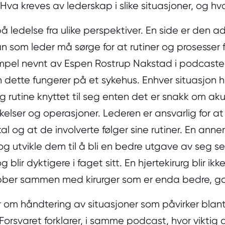
 Hva kreves av lederskap i slike situasjoner, og h
på ledelse fra ulike perspektiver. En side er den a
n som leder må sørge for at rutiner og prosesser
empel nevnt av Espen Rostrup Nakstad i podcaste
an dette fungerer på et sykehus. Enhver situasjon 
g rutine knyttet til seg enten det er snakk om aku
elser og operasjoner. Lederen er ansvarlig for at 
l og at de involverte følger sine rutiner. En anne
 utvikle dem til å bli en bedre utgave av seg sel
g blir dyktigere i faget sitt. En hjertekirurg blir ik
bber sammen med kirurger som er enda bedre, g
om håndtering av situasjoner som påvirker blant 
Forsvaret forklarer, i samme podcast, hvor viktig 