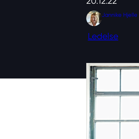
20.12.22
Jannike Hjelle
Ledelse