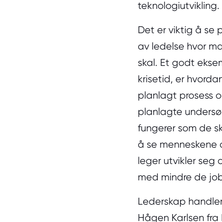
teknologiutvikling.
Det er viktig å se 
av ledelse hvor ma
skal. Et godt eks
krisetid, er hvord
planlagt prosess o
planlagte undersøk
fungerer som de ska
å se menneskene og
leger utvikler seg o
med mindre de jo
Lederskap handler 
Hågen Karlsen fra 