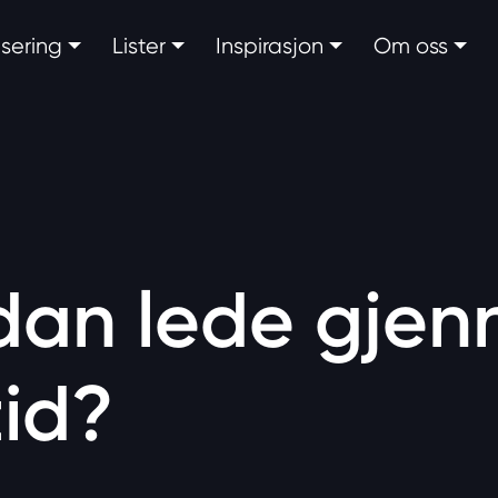
fisering
Lister
Inspirasjon
Om oss
dan lede gje
tid?